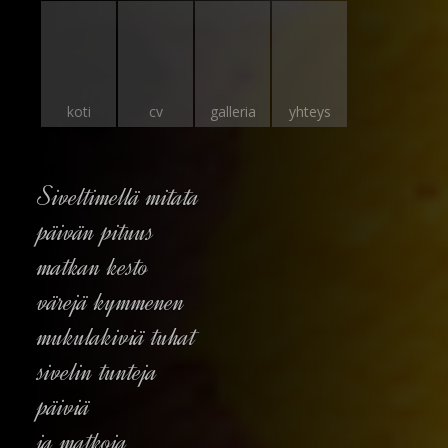
koti
cv
galleria
yhteys
Siveltimellä mitata
päivän pituus
matkan kesto
värejä kymmenen
mukulakiviä tuhat
sivelin tunteja
päiviä
ja matkoja