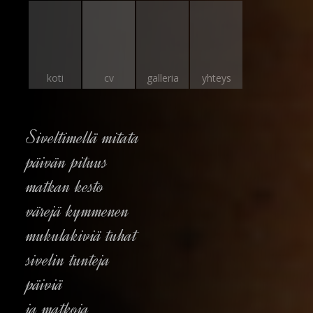
koti
cv
galleria
yhteys
Siveltimellä mitata
päivän pituus
matkan kesto
värejä kymmenen
mukulakiviä tuhat
sivelin tunteja
päiviä
ja matkoja