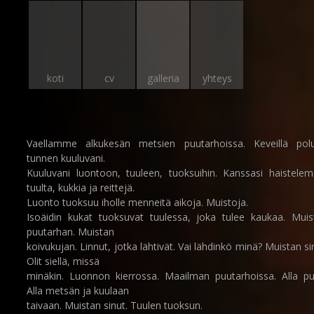
koti
cv
galleria
yhteys
Vaellamme alkukesän metsien puutarhoissa. Keveillä polui
tunnen kuuluvani.
Kuuluvani luontoon, tuuleen, tuoksuihin. Kanssasi haistele
tuulta, kukkia ja reittejä.
Luonto tuoksuu iholle menneitä aikoja. Muistoja.
Isoäidin kukat tuoksuvat tuulessa, joka tulee kaukaa. Muis
puutarhan. Muistan
koivukujan. Linnut, jotka lähtivät. Vai lähdinkö minä? Muistan si
Olit siellä, missä
minäkin. Luonnon kierrossa. Maailman puutarhoissa. Alla pu
Alla metsän ja kuulaan
taivaan. Muistan sinut. Tuulen tuoksun.